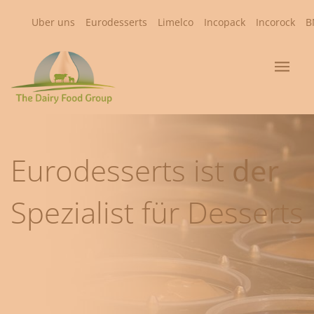
Uber uns
Eurodesserts
Limelco
Incopack
Incorock
B
Eurodesserts ist
der
Spezialist für Desserts