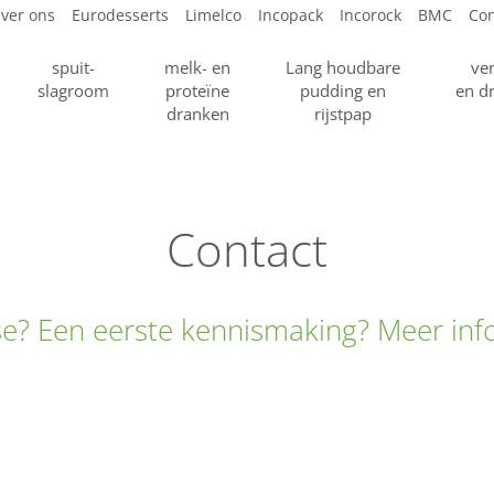
ver ons
Eurodesserts
Limelco
Incopack
Incorock
BMC
Con
spuit-
melk- en
Lang houdbare
ve
slagroom
proteïne
pudding en
en d
dranken
rijstpap
Contact
se? Een eerste kennismaking? Meer inf