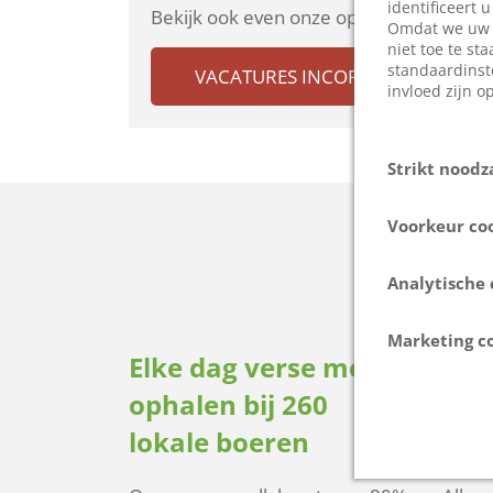
identificeert 
Bekijk ook even onze openstaande vaca
Omdat we uw r
niet toe te st
standaardinst
VACATURES INCOPACK
invloed zijn o
Strikt noodz
Deze cookies 
Voorkeur co
uitgeschakeld 
ondernomen ac
Deze cookies, 
privacyvoorkeu
Analytische 
onthouden die 
dat deze cook
weerberichten
site werken da
Deze cookies,
inloggen.
Marketing c
website gebrui
Elke dag verse melk
Kwa
van deze infor
Deze cookies v
cookies verza
ophalen bij 260
foo
weer te geven
websitefunctie
informatie de
de cookies voo
lokale boeren
bov
bijna altijd v