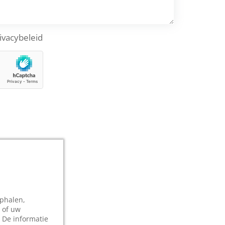
ivacybeleid
ophalen,
 of uw
 De informatie