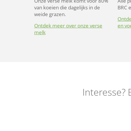
Onze verse melk komt voor 80%
Alle 
van koeien die dagelijks in de
BRC e
weide grazen.
Ontde
Ontdek meer over onze verse
en vo
melk
Interesse? 