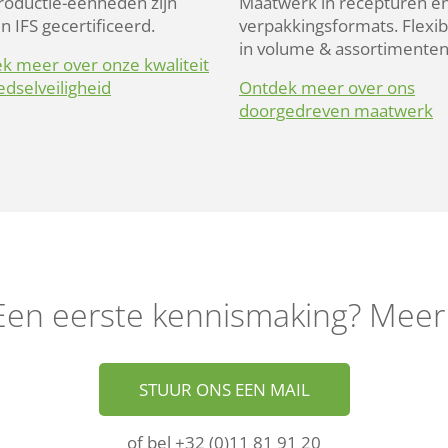
productie-eenheden zijn
Maatwerk in recepturen e
n IFS gecertificeerd.
verpakkingsformats. Flexibi
in volume & assortimenten
k meer over onze kwaliteit
edselveiligheid
Ontdek meer over ons
doorgedreven maatwerk
Een eerste kennismaking? Meer
STUUR ONS EEN MAIL
of bel +32 (0)11 81 91 20